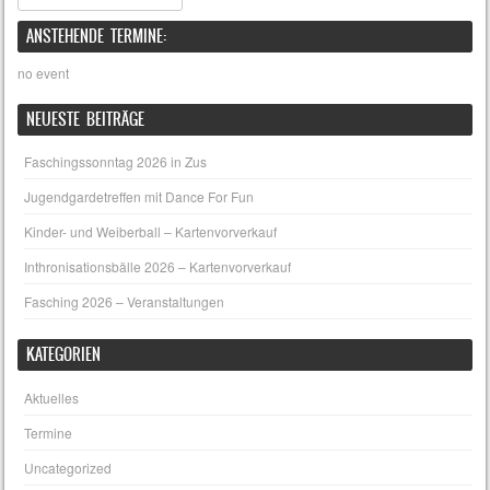
ANSTEHENDE TERMINE:
no event
NEUESTE BEITRÄGE
Faschingssonntag 2026 in Zus
Jugendgardetreffen mit Dance For Fun
Kinder- und Weiberball – Kartenvorverkauf
Inthronisationsbälle 2026 – Kartenvorverkauf
Fasching 2026 – Veranstaltungen
KATEGORIEN
Aktuelles
Termine
Uncategorized