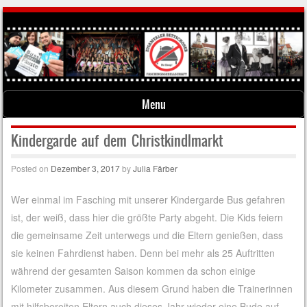
Menu
Skip to content
Kindergarde auf dem Christkindlmarkt
Posted on
Dezember 3, 2017
by
Julia Färber
Wer einmal im Fasching mit unserer Kindergarde Bus gefahren
ist, der weiß, dass hier die größte Party abgeht. Die Kids feiern
die gemeinsame Zeit unterwegs und die Eltern genießen, dass
sie keinen Fahrdienst haben. Denn bei mehr als 25 Auftritten
während der gesamten Saison kommen da schon einige
Kilometer zusammen. Aus diesem Grund haben die Trainerinnen
mit hilfsbereiten Eltern auch dieses Jahr wieder eine Bude auf