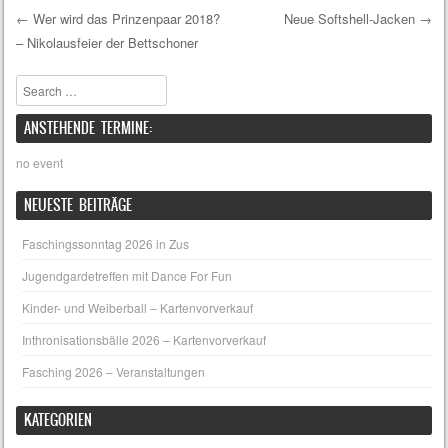
←
Wer wird das Prinzenpaar 2018?
Neue Softshell-Jacken
→
– Nikolausfeier der Bettschoner
Post navigation
Search
ANSTEHENDE TERMINE:
no event
NEUESTE BEITRÄGE
Faschingssonntag 2026 in Zus
Jugendgardetreffen mit Dance For Fun
Kinder- und Weiberball – Kartenvorverkauf
Inthronisationsbälle 2026 – Kartenvorverkauf
Fasching 2026 – Veranstaltungen
KATEGORIEN