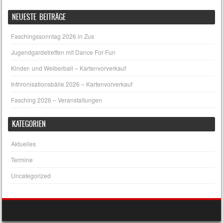
NEUESTE BEITRÄGE
Faschingssonntag 2026 in Zus
Jugendgardetreffen mit Dance For Fun
Kinder- und Weiberball – Kartenvorverkauf
Inthronisationsbälle 2026 – Kartenvorverkauf
Fasching 2026 – Veranstaltungen
KATEGORIEN
Aktuelles
Termine
Uncategorized