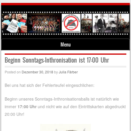
Menu
Skip to content
Beginn Sonntags-Inthronisation ist 17:00 Uhr
Posted on
Dezember 30, 2018
by
Julia Färber
Bei uns hat sich der Fehlerteufel eingeschlichen:
Beginn unseres Sonntags-Inthronisationsballs ist natürlich wie
immer
17:00 Uhr
und nicht wie auf den Eintrittskarten abgedruckt
20:00 Uhr!