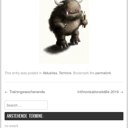
This entry was posted in
Aktuelles
,
Termine
. Bookmark the
permalink
.
←
Trainingswochenende
Inthronisationsbälle 2019
→
Post navigation
Search
ANSTEHENDE TERMINE:
no event